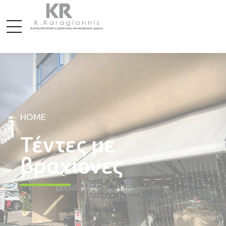
HOME
Τέντες με
βραχίονες