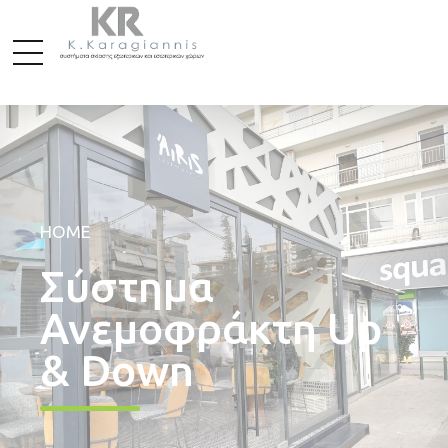
HOME
Σύστημα
Ανεμοφράκτη Up
& Down